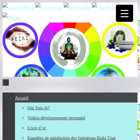
Passer
vers
le
contenu
Passer
Accueil
vers
Qui Suis-Je?
le
Vidéos développement personnel
contenu
Livre d’or
Enquêtes de satisfaction des Initiations Reiki Usui